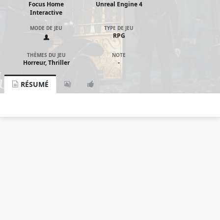
Focus Home
Unreal Engine 4
Interactive
MODE DE JEU
TYPE DE JEU
RPG
THÈMES DU JEU
NOTE
Horreur, Thriller
-
RÉSUMÉ