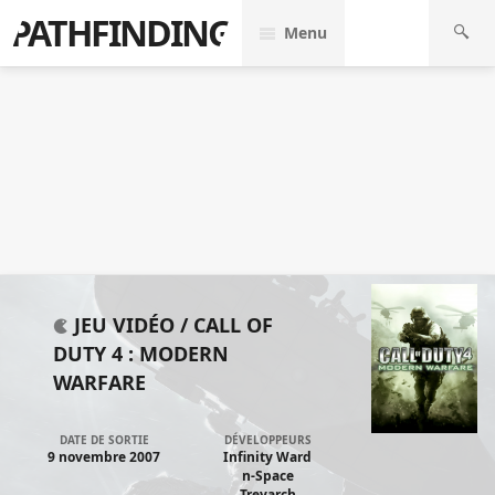
PATHFINDING
Menu
JEU VIDÉO /
CALL OF
DUTY 4 : MODERN
WARFARE
DATE DE SORTIE
DÉVELOPPEURS
9 novembre 2007
Infinity Ward
n-Space
Treyarch