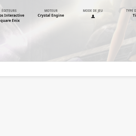
ÉDITEURS
MOTEUR
MODE DE JEU
TYPE D
os Interactive
Crystal Engine
Ti
Square Enix