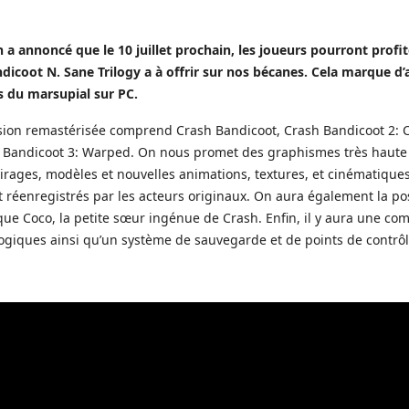
n a annoncé que le 10 juillet prochain, les joueurs pourront profit
icoot N. Sane Trilogy a à offrir sur nos bécanes. Cela marque d’ai
 du marsupial sur PC.
sion remastérisée comprend Crash Bandicoot, Crash Bandicoot 2: C
h Bandicoot 3: Warped. On nous promet des graphismes très haute 
rages, modèles et nouvelles animations, textures, et cinématiques
 réenregistrés par les acteurs originaux. On aura également la pos
que Coco, la petite sœur ingénue de Crash. Enfin, il y aura une com
logiques ainsi qu’un système de sauvegarde et de points de contrôl