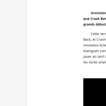
Activisio
que Crash Band
grands débuts
Cette ver
Back, et Cras
nouveaux éclai
dialogues sont
jouer en tant 
les sticks ana