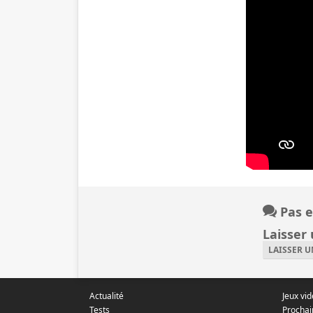
Pas e
Laisser
LAISSER 
Actualité
Jeux vi
Tests
Prochai