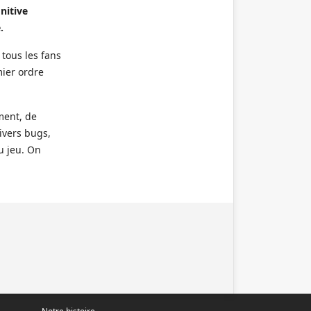
nitive
.
 tous les fans
mier ordre
ment, de
ivers bugs,
u jeu. On