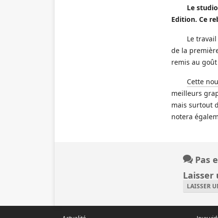
Le studio
Edition. Ce re
Le travai
de la premièr
remis au goût 
Cette nou
meilleurs grap
mais surtout 
notera égalem
Pas e
Laisser
LAISSER 