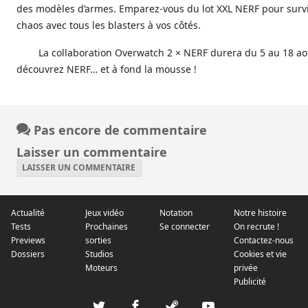
des modèles d’armes. Emparez-vous du lot XXL NERF pour surv
chaos avec tous les blasters à vos côtés.
La collaboration Overwatch 2 × NERF durera du 5 au 18 aoû
découvrez NERF… et à fond la mousse !
Pas encore de commentaire
Laisser un commentaire
LAISSER UN COMMENTAIRE
Actualité
Jeux vidéo
Notation
Notre histoire
Tests
Prochaines
Se connecter
On recrute !
Previews
sorties
Contactez-nous
Dossiers
Studios
Cookies et vie
Moteurs
privée
Publicité