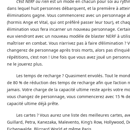
C’est NERF ou rien
est un mode en chacun pour soi au ryth
dans lequel huit personnes débarquent, et la première à attei
éliminations gagne. Vous commencerez avec un personnage al
(hormis Ange et Vital, qui ont préféré passer leur tour), et cha
élimination vous fera incarner un nouveau personnage. Certain
eux viendront avec un nouveau modèle de blaster NERF à utilis
maîtriser en combat. Vous n’arrivez pas à faire d’élimination ? 
changerez de personnage après trois morts, alors pas d’inquiét
répétitions, c’est non ! Une fois que vous avez joué un personn
ne le jouerez plus.
Les temps de recharge ? Quasiment envolés. Tout le mond
de 80 % de réduction des temps de recharge afin que l’action n
jamais. Votre charge de la capacité ultime reste après votre mor
vous changez de personnage, vous commencerez avec 15 % de
capacité ultime déjà prête.
Les cartes ? Vous aurez une liste des meilleures cartes, a
Guillard, Petra, Kanezaka, Malevento, King’s Row, Hollywood, D
Eichenwalde, Blizzard World et même Paris.