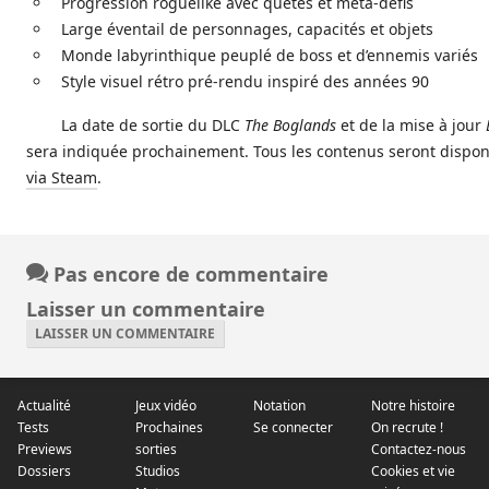
Progression roguelike avec quêtes et méta-défis
Large éventail de personnages, capacités et objets
Monde labyrinthique peuplé de boss et d’ennemis variés
Style visuel rétro pré-rendu inspiré des années 90
La date de sortie du DLC
The Boglands
et de la mise à jour
sera indiquée prochainement. Tous les contenus seront dispon
via Steam
.
Pas encore de commentaire
Laisser un commentaire
LAISSER UN COMMENTAIRE
Actualité
Jeux vidéo
Notation
Notre histoire
Tests
Prochaines
Se connecter
On recrute !
Previews
sorties
Contactez-nous
Dossiers
Studios
Cookies et vie