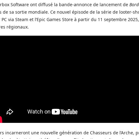
arbox Software ont diffusé la bande-annonce de lancement de
Bord
 de sa sortie mondiale. Ce nouvel épisode de la série de looter-sh
 PC via Steam et l’Epic Games Store à partir du 11 septembre 2025,
res régionaux.
rs incarneront une nouvelle génération de Chasseurs de l’Arche, p