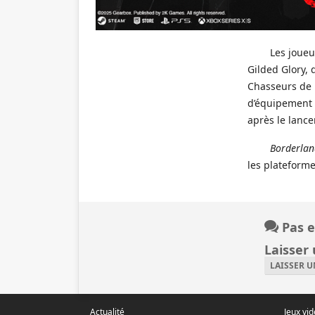
Les joue
Gilded Glory,
Chasseurs de l
d’équipement 
après le lance
Borderlan
les plateform
Pas e
Laisser
LAISSER 
Actualité
Jeux vi