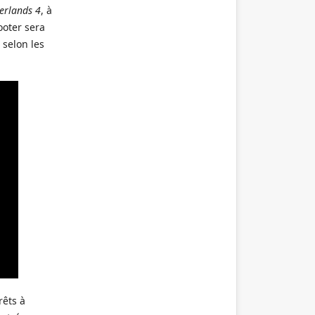
erlands 4
, à
ooter sera
 selon les
rêts à