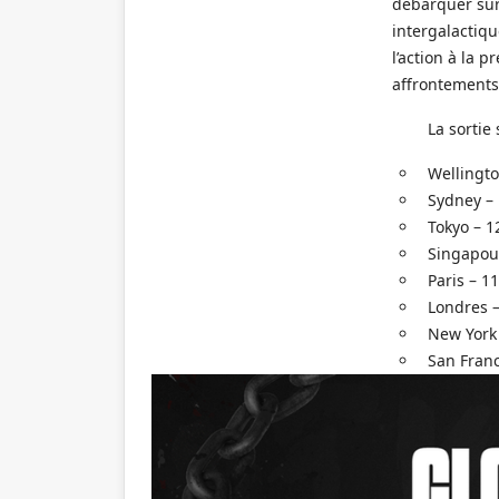
débarquer sur 
intergalactiqu
l’action à la 
affrontements 
La sortie
Wellingto
Sydney –
Tokyo – 1
Singapou
Paris – 1
Londres –
New York 
San Franc