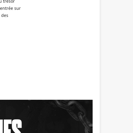
u trésor
centrée sur
t des