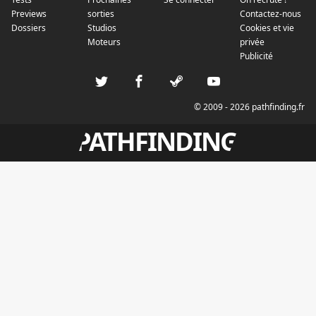
Previews
sorties
Contactez-nous
Dossiers
Studios
Cookies et vie
Moteurs
privée
Publicité
© 2009 - 2026 pathfinding.fr
PATHFINDING