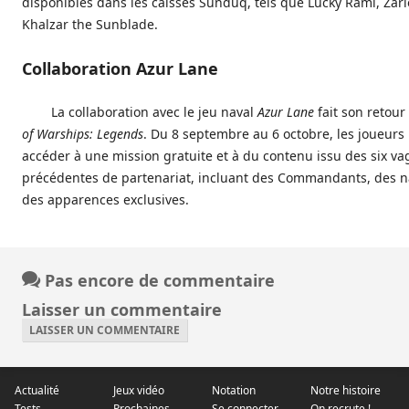
disponibles dans les caisses Sunduq, tels que Lucky Rami, Zario
Khalzar the Sunblade.
Collaboration Azur Lane
La collaboration avec le jeu naval
Azur Lane
fait son retou
of Warships: Legends
. Du 8 septembre au 6 octobre, les joueurs
accéder à une mission gratuite et à du contenu issu des six v
précédentes de partenariat, incluant des Commandants, des na
des apparences exclusives.
Pas encore de commentaire
Laisser un commentaire
LAISSER UN COMMENTAIRE
Actualité
Jeux vidéo
Notation
Notre histoire
Tests
Prochaines
Se connecter
On recrute !