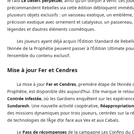
le raid
Le Désert perpétuel
, ainsi qu’un donjon à venir. Les jou
précommandent Rebelles via cette édition débloquent imméd
plusieurs objets exclusifs : un vaisseau exotique, un emblème, 
précision exotique avec ornement et catalyseur, un passereau,
légendes et d’autres éléments cosmétiques.
Les joueurs ayant déjà acquis l’Édition Standard de Rebell
l’Année de la Prophétie peuvent passer à l’Édition Ultimate pou
l’ensemble du contenu exclusif.
Mise à jour Fer et Cendres
La mise à jour
Fer et Cendres
, première étape de l’Année 
Prophétie, est disponible dès aujourd’hui. Elle marque le retou
Contrée infestée
, où les Gardiens enquêtent sur les expérien
Sundaresh
. Une nouvelle activité coopérative,
Réappropriation
des missions dynamiques pour trois joueurs, centrées sur la r
de technologies de l’Âge d’or face aux Vex et aux Cabals.
Le
Pass de récompenses
de la campagne Les Confins du D