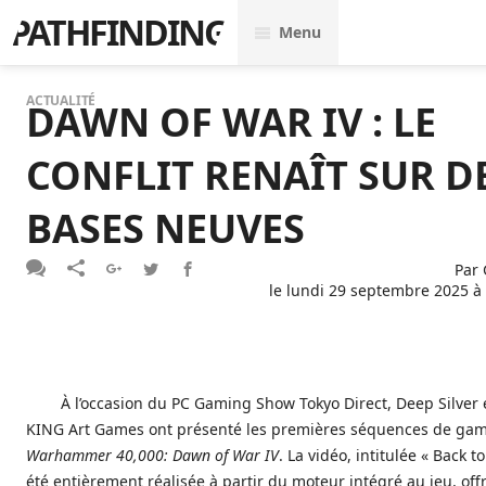
PATHFINDING
Menu
ACTUALITÉ
DAWN OF WAR IV : LE
CONFLIT RENAÎT SUR D
BASES NEUVES
Par
le
lundi 29 septembre 2025 à
À l’occasion du PC Gaming Show Tokyo Direct, Deep Silver e
KING Art Games ont présenté les premières séquences de ga
Warhammer 40,000: Dawn of War IV
. La vidéo, intitulée « Back t
été entièrement réalisée à partir du moteur intégré au jeu, off