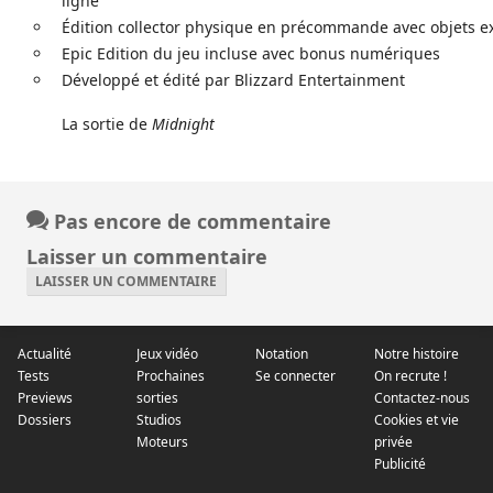
ligne
Édition collector physique en précommande avec objets ex
Epic Edition du jeu incluse avec bonus numériques
Développé et édité par Blizzard Entertainment
La sortie de
Midnight
Pas encore de commentaire
Laisser un commentaire
LAISSER UN COMMENTAIRE
Actualité
Jeux vidéo
Notation
Notre histoire
Tests
Prochaines
Se connecter
On recrute !
Previews
sorties
Contactez-nous
Dossiers
Studios
Cookies et vie
Moteurs
privée
Publicité