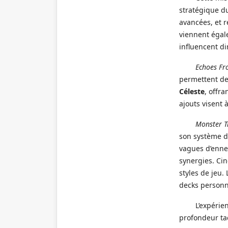
stratégique du
avancées, et r
viennent égale
influencent di
Echoes Fr
permettent de 
Céleste
, offr
ajouts visent 
Monster T
son système 
vagues d’ennem
synergies. Ci
styles de jeu.
decks personn
L’expérie
profondeur ta