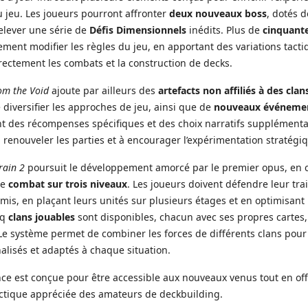
 jeu. Les joueurs pourront affronter
deux nouveaux boss
, dotés 
elever une série de
Défis Dimensionnels
inédits. Plus de
cinquant
ment modifier les règles du jeu, en apportant des variations tacti
rectement les combats et la construction de decks.
om the Void
ajoute par ailleurs des
artefacts non affiliés à des clan
diversifier les approches de jeu, ainsi que de
nouveaux événemen
ant des récompenses spécifiques et des choix narratifs supplémenta
à renouveler les parties et à encourager l’expérimentation stratégi
rain 2
poursuit le développement amorcé par le premier opus, en 
de
combat sur trois niveaux
. Les joueurs doivent défendre leur tra
is, en plaçant leurs unités sur plusieurs étages et en optimisant 
nq
clans jouables
sont disponibles, chacun avec ses propres cartes,
 Le système permet de combiner les forces de différents clans pour
alisés et adaptés à chaque situation.
nce est conçue pour être accessible aux nouveaux venus tout en of
ctique appréciée des amateurs de deckbuilding.