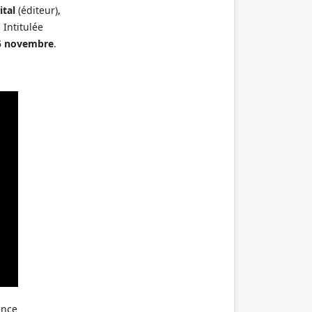
ital
(éditeur),
. Intitulée
5 novembre
.
ence