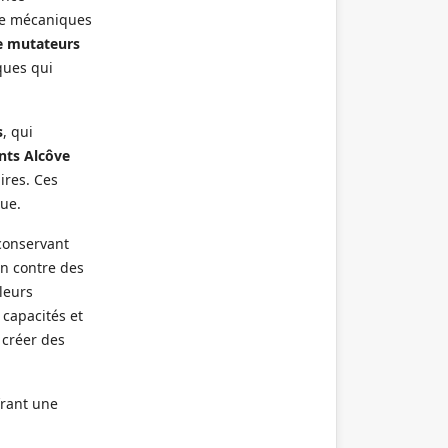
de mécaniques
e mutateurs
ques qui
s
, qui
ts Alcôve
ires. Ces
que.
conservant
in contre des
leurs
 capacités et
 créer des
frant une