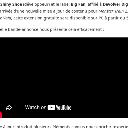
o
Shiny Shoe
(développeur) et le label
Big Fan
, affilié à
Devolver Dig
’arrivée d’une nouvelle mise à jour de contenu pour
Monster Train 2
e Void
, cette extension gratuite sera disponible sur PC à partir du
elle bande-annonce nous présente cela efficacement :
e à jour introduit plusieurs éléments conçus pour enrichir l’expéri