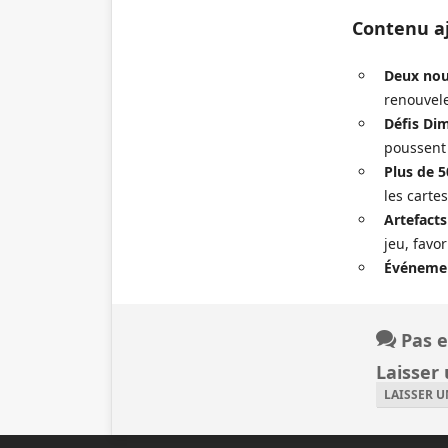
Contenu a
Deux nou
renouvele
Défis Di
poussent 
Plus de 
les carte
Artefacts
jeu, favo
Événemen
Pas e
Laisser
LAISSER 