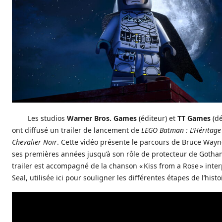
Les studios
Warner Bros. Games
(éditeur) et
TT Games
(dé
ont diffusé un trailer de lancement de
LEGO Batman : L’Héritage
Chevalier Noir
. Cette vidéo présente le parcours de Bruce Wayn
ses premières années jusqu’à son rôle de protecteur de Gotham
trailer est accompagné de la chanson « Kiss from a Rose » inte
Seal, utilisée ici pour souligner les différentes étapes de l’histo