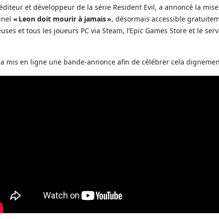
diteur et développeur de la série Resident Evil, a annoncé la mise
nnel
« Leon doit mourir à jamais »
, désormais accessible gratuite
euses et tous les joueurs PC via Steam, l’Epic Games Store et le ser
 a mis en ligne une bande-annonce afin de célébrer cela dignemen