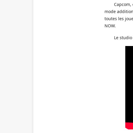
Capcom, é
mode additio
toutes les jou
NOW.
Le studio