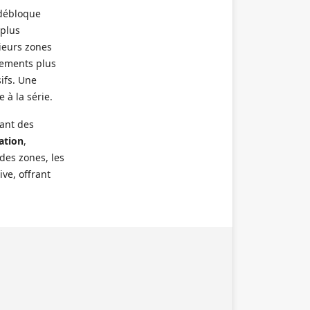
 débloque
 plus
ieurs zones
tements plus
sifs. Une
 à la série.
nant des
ation
,
des zones, les
ve, offrant