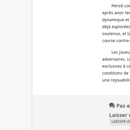
Pensé com
après avoir te
dynamique et 
déjà explorée
soutenus, et l
course contre-
Les joueu
adversaires. U
exclusives à c
conditions de 
une rejouabili
Pas e
Laisser
LAISSER 