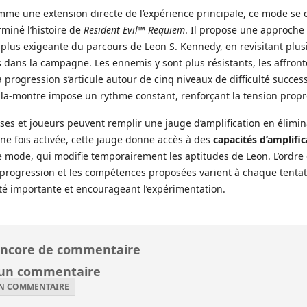
me une extension directe de l’expérience principale, ce mode se
rminé l’histoire de
Resident Evil™ Requiem
. Il propose une approche
plus exigeante du parcours de Leon S. Kennedy, en revisitant plus
s dans la campagne. Les ennemis y sont plus résistants, les affron
a progression s’articule autour de cinq niveaux de difficulté succes
la-montre impose un rythme constant, renforçant la tension propre
ses et joueurs peuvent remplir une jauge d’amplification en élimi
ne fois activée, cette jauge donne accès à des
capacités d’amplific
e mode, qui modifie temporairement les aptitudes de Leon. L’ordre 
progression et les compétences proposées varient à chaque tentati
té importante et encourageant l’expérimentation.
ncore de commentaire
 un commentaire
UN COMMENTAIRE