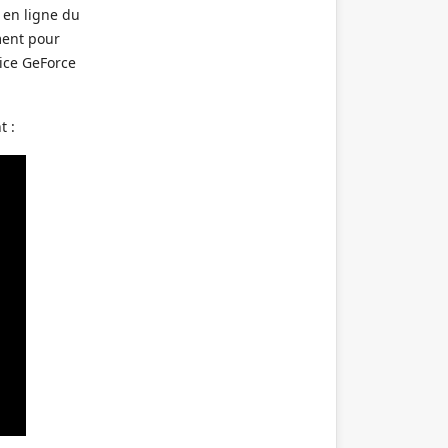
 en ligne du
ment pour
vice GeForce
t :