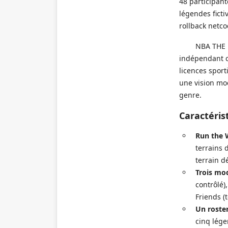
48 participant
légendes ficti
rollback netco
NBA THE R
indépendant c
licences sport
une vision mo
genre.
Caractéris
Run the 
terrains 
terrain d
Trois mo
contrôlé)
Friends (
Un roster
cinq lége