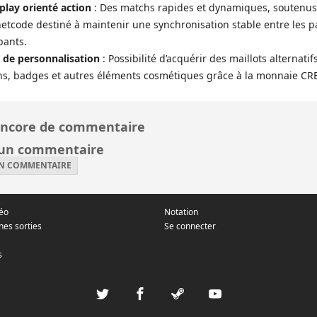
lay orienté action
: Des matchs rapides et dynamiques, soutenus
netcode destiné à maintenir une synchronisation stable entre les p
pants.
 de personnalisation
: Possibilité d’acquérir des maillots alternatifs
ns, badges et autres éléments cosmétiques grâce à la monnaie CR
ncore de commentaire
 un commentaire
UN COMMENTAIRE
déo
Notation
nes sorties
Se connecter
s