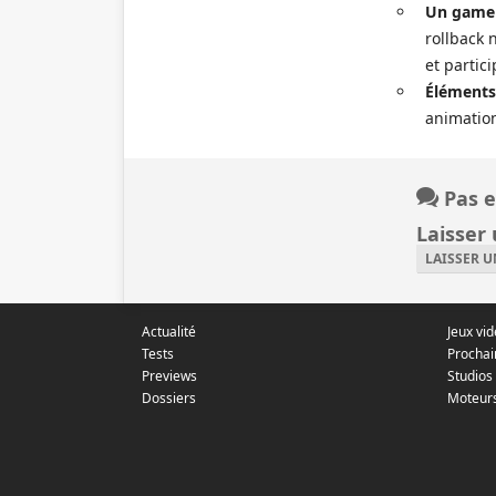
Un gamep
rollback 
et partici
Éléments
animatio
Pas e
Laisser
LAISSER 
Actualité
Jeux vi
Tests
Prochai
Previews
Studios
Dossiers
Moteur