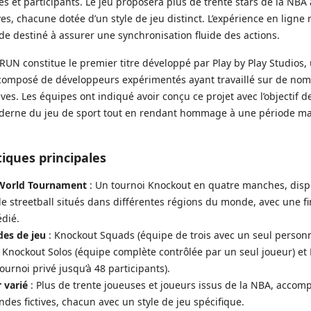
es et participants. Le jeu proposera plus de trente stars de la NBA
ves, chacune dotée d’un style de jeu distinct. L’expérience en ligne
de destiné à assurer une synchronisation fluide des actions.
UN constitue le premier titre développé par Play by Play Studios,
omposé de développeurs expérimentés ayant travaillé sur de no
ives. Les équipes ont indiqué avoir conçu ce projet avec l’objectif 
derne du jeu de sport tout en rendant hommage à une période m
tiques principales
World Tournament
: Un tournoi Knockout en quatre manches, disp
de streetball situés dans différentes régions du monde, avec une fi
édié.
des de jeu
: Knockout Squads (équipe de trois avec un seul perso
, Knockout Solos (équipe complète contrôlée par un seul joueur) et
tournoi privé jusqu’à 48 participants).
 varié
: Plus de trente joueuses et joueurs issus de la NBA, acco
ndes fictives, chacun avec un style de jeu spécifique.