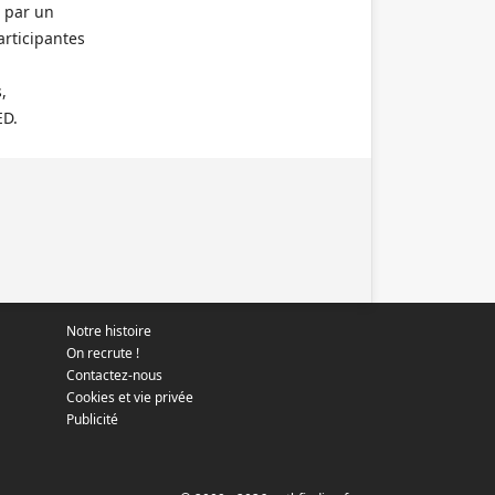
 par un
articipantes
,
ED.
Notre histoire
On recrute !
Contactez-nous
Cookies et vie privée
Publicité