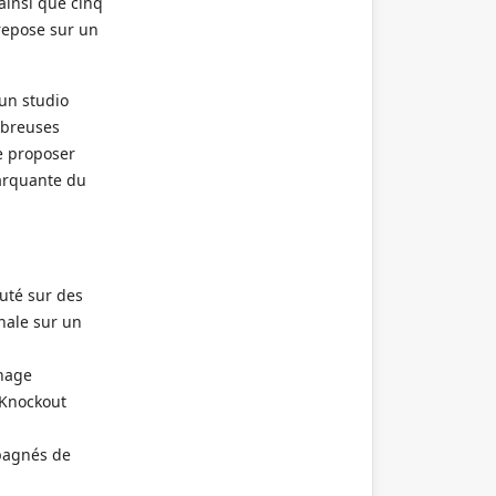
 ainsi que cinq
 repose sur un
 un studio
mbreuses
de proposer
arquante du
uté sur des
nale sur un
nnage
 Knockout
mpagnés de