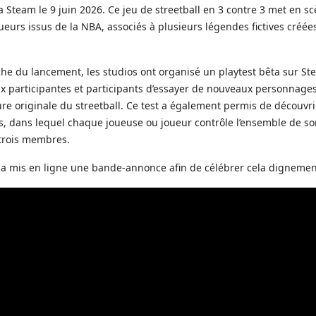
a Steam le 9 juin 2026. Ce jeu de streetball en 3 contre 3 met en s
ueurs issus de la NBA, associés à plusieurs légendes fictives créée
che du lancement, les studios ont organisé un playtest bêta sur St
x participantes et participants d’essayer de nouveaux personnages
ure originale du streetball. Ce test a également permis de découvr
s, dans lequel chaque joueuse ou joueur contrôle l’ensemble de s
trois membres.
 a mis en ligne une bande-annonce afin de célébrer cela dignemen