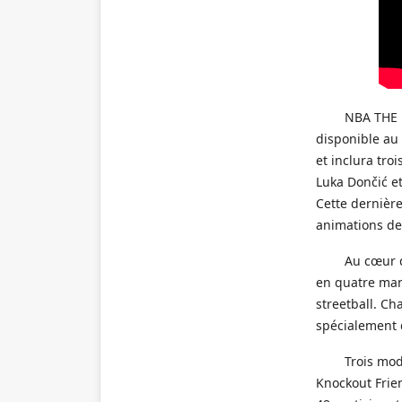
NBA THE 
disponible au 
et inclura tro
Luka Dončić et
Cette dernière
animations de
Au cœur 
en quatre man
streetball. Ch
spécialement 
Trois mod
Knockout Frien