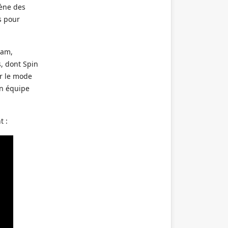
cène des
s pour
eam,
, dont Spin
ir le mode
on équipe
t :