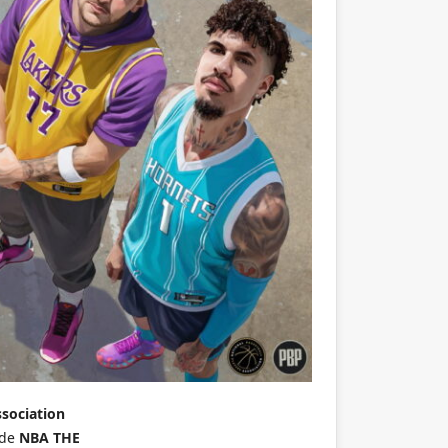
ssociation
 de
NBA THE