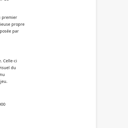
u premier
igieuse propre
mposée par
. Celle-ci
isuel du
enu
jeu.
000