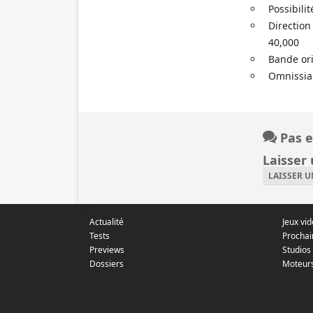
Possibilit
Direction
40,000
Bande or
Omnissia
Pas e
Laisser
LAISSER 
Actualité
Jeux vi
Tests
Prochai
Previews
Studios
Dossiers
Moteur