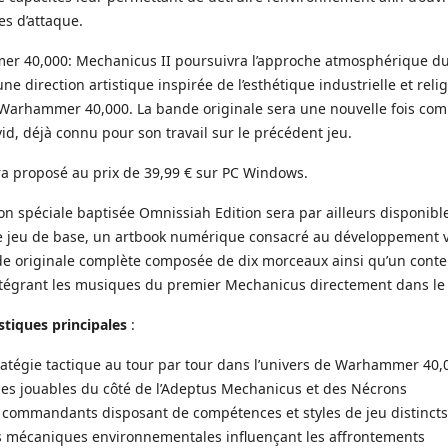
es d’attaque.
r 40,000: Mechanicus II poursuivra l’approche atmosphérique d
ne direction artistique inspirée de l’esthétique industrielle et rel
e Warhammer 40,000. La bande originale sera une nouvelle fois co
d, déjà connu pour son travail sur le précédent jeu.
ra proposé au prix de 39,99 € sur PC Windows.
on spéciale baptisée Omnissiah Edition sera par ailleurs disponible
 jeu de base, un artbook numérique consacré au développement v
nde originale complète composée de dix morceaux ainsi qu’un cont
ntégrant les musiques du premier Mechanicus directement dans le 
stiques principales
:
ratégie tactique au tour par tour dans l’univers de Warhammer 40,
s jouables du côté de l’Adeptus Mechanicus et des Nécrons
 commandants disposant de compétences et styles de jeu distincts
s mécaniques environnementales influençant les affrontements