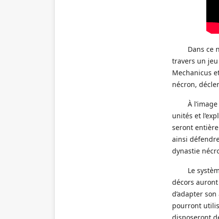
Dans ce n
travers un jeu
Mechanicus et
nécron, décle
À l’image
unités et l’ex
seront entière
ainsi défendre
dynastie nécr
Le systè
décors auront
d’adapter son 
pourront util
disposeront de