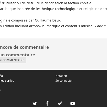
é d’utiliser ou de détruire le décor selon la faction choisie
 artistique inspirée de l’esthétique technologique et religieuse 
iginale composée par Guillaume David
h Edition incluant artbook numérique et contenus musicaux addit
ncore de commentaire
 un commentaire
UN COMMENTAIRE
déo
Notation
nes sorties
Se connecter
s