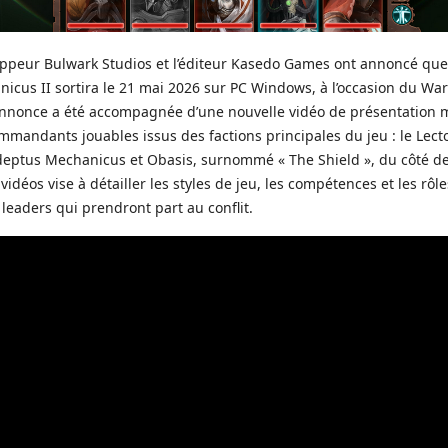
oppeur Bulwark Studios et l’éditeur Kasedo Games ont annoncé 
nicus II sortira le 21 mai 2026 sur PC Windows, à l’occasion du 
 annonce a été accompagnée d’une nouvelle vidéo de présentation 
mmandants jouables issus des factions principales du jeu : le Lec
Adeptus Mechanicus et Obasis, surnommé « The Shield », du côté d
 vidéos vise à détailler les styles de jeu, les compétences et les rôl
 leaders qui prendront part au conflit.