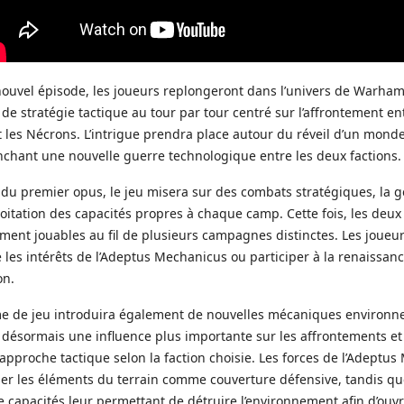
ouvel épisode, les joueurs replongeront dans l’univers de Warha
 de stratégie tactique au tour par tour centré sur l’affrontement en
 les Nécrons. L’intrigue prendra place autour du réveil d’un mon
nchant une nouvelle guerre technologique entre les deux factions.
 du premier opus, le jeu misera sur des combats stratégiques, la g
ploitation des capacités propres à chaque camp. Cette fois, les deux
ment jouables au fil de plusieurs campagnes distinctes. Les joueu
 les intérêts de l’Adeptus Mechanicus ou participer à la renaissan
on.
me de jeu introduira également de nouvelles mécaniques environn
 désormais une influence plus importante sur les affrontements e
approche tactique selon la faction choisie. Les forces de l’Adeptu
iser les éléments du terrain comme couverture défensive, tandis q
 capacités leur permettant de détruire l’environnement afin d’ouvr