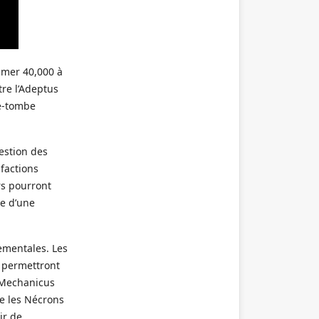
mmer 40,000 à
tre l’Adeptus
de-tombe
estion des
 factions
rs pourront
ce d’une
ementales. Les
t permettront
s Mechanicus
ue les Nécrons
ir de