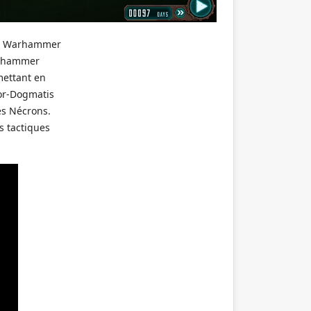
que Warhammer
Warhammer
mettant en
tor-Dogmatis
es Nécrons.
es tactiques