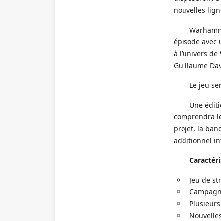
nouvelles lign
Warhamme
épisode avec u
à l’univers d
Guillaume Davi
Le jeu se
Une éditi
comprendra le
projet, la ba
additionnel i
Caractéri
Jeu de st
Campagne
Plusieurs
Nouvelle