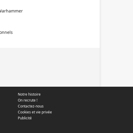
de Warhammer
ionnels
Notre histoire
On recrute !
Contactez-nous
Cookies et vie privée
Publicité