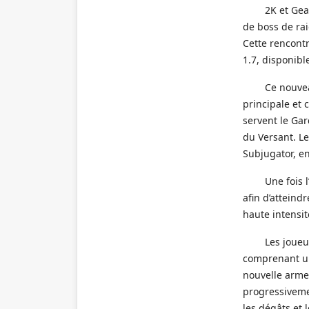
2K et Gea
de boss de rai
Cette rencontr
1.7, disponibl
Ce nouve
principale et 
servent le Gar
du Versant. L
Subjugator, en
Une fois 
afin d’attein
haute intensit
Les joueu
comprenant un
nouvelle arme 
progressiveme
les dégâts et 