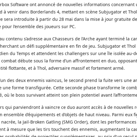
rbox Software ont annoncé de nouvelles informations concernant 
d à venir dans Borderlands 4, mettant en scène Subjugator et Thol l
e sera introduite à partir du 28 mai dans la mise à jour gratuite de
e pour l’ensemble des joueurs sur PC.
au contenu s’adresse aux Chasseurs de l’Arche ayant terminé la 
cherchant un défi supplémentaire en fin de jeu. Subjugator et Thol l
dien du Temps et attendent les challengers sur une île isolée au-de
e combat débute sous la forme d’un affrontement en duo, opposant
tité flottante, et à Thol, adversaire massif et fortement armé.
l’un des deux ennemis vaincus, le second prend la fuite vers une a
dre une forme transfigurée. Cette seconde phase transforme le comb
é, où le boss survivant atteint son plein potentiel avant l’affronteme
rs qui parviendront à vaincre ce duo auront accès à de nouvelles
 ensemble d’équipements et d’objets de haut niveau. Parmi eux f
nacrée, la Jail-Broken Gatling (SMG Order), dont les performances
nt à mesure que les tirs touchent des ennemis, augmentant la cad
les probabilités de projectiles supplémentaires, au prix d’un recul