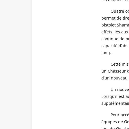
Quatre ob
permet de tire
pistolet Sham
effets liés au
continue de pr
capacité d’ab
long.
Cette mis
un Chasseur de
d’un nouveau 
Un nouvea
Lorsqu’il est 
supplémentair
Pour accé
équipes de Ge
lors du Gearbo