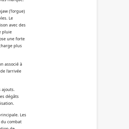
kjaw (Torgue)
les. Le
ison avec des
e pluie
ose une forte
charge plus
un associé à
de l’arrivée
 ajouts.
des dégâts
isation.
rincipale. Les
e du combat
ption de