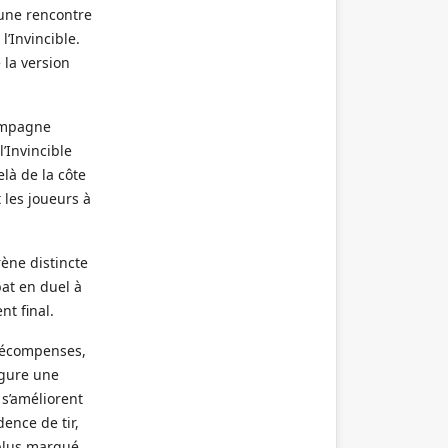
une rencontre
’Invincible.
 la version
campagne
’Invincible
là de la côte
 les joueurs à
rène distincte
at en duel à
nt final.
 récompenses,
igure une
 s’améliorent
ence de tir,
 plus marqué.