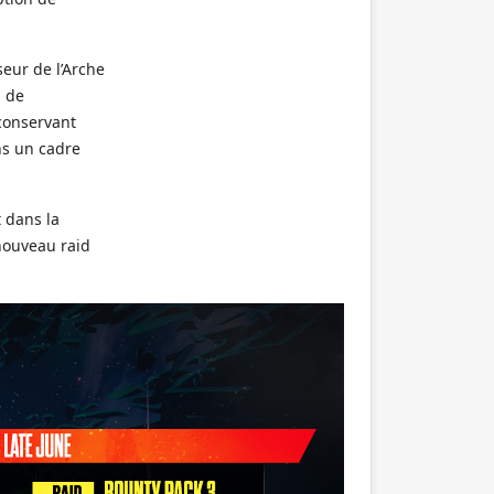
eur de l’Arche
n de
conservant
ns un cadre
t dans la
 nouveau raid