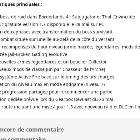
stiques principales
:
oss de raid dans Borderlands 4 : Subjugator et Thol l’Invincible
ur gratuite version 1.7 disponible le 28 mai sur PC
n deux phases avec transformation du boss survivant
ombat située sur une île au-delà de la côte du Versant
 récompenses de haut niveau (arme nacrée, légendaires, mods de 
ée Jail-Broken Gatling évolutive
uvelles armes légendaires et un bouclier Collector
eaux mods de classe (un par Chasseur de l’Arche)
ystème Active Fire basé sur le timing des tirs chargés
tion du niveau max en mode endgame (niveau 7)
e progression partagée pour recommencer une partie
ion dédiée prévue lors du Gearbox DevCast du 26 mai
e route incluant une mise à jour 1.8 avec nouveau raid et DLC en fin
ncore de commentaire
 un commentaire