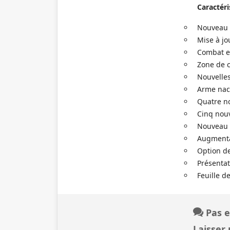
Caractéri
Nouveau b
Mise à jo
Combat e
Zone de c
Nouvelles
Arme nacr
Quatre no
Cinq nouv
Nouveau s
Augmenta
Option d
Présentat
Feuille d
Pas e
Laisser