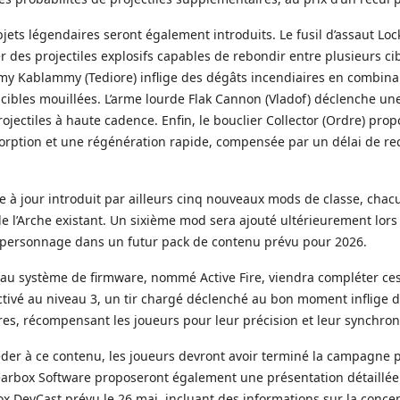
jets légendaires seront également introduits. Le fusil d’assaut Loc
r des projectiles explosifs capables de rebondir entre plusieurs cib
my Kablammy (Tediore) inflige des dégâts incendiaires en combina
x cibles mouillées. L’arme lourde Flak Cannon (Vladof) déclenche un
ojectiles à haute cadence. Enfin, le bouclier Collector (Ordre) prop
sorption et une régénération rapide, compensée par un délai de re
e à jour introduit par ailleurs cinq nouveaux mods de classe, chac
 l’Arche existant. Un sixième mod sera ajouté ultérieurement lors 
personnage dans un futur pack de contenu prévu pour 2026.
u système de firmware, nommé Active Fire, viendra compléter ces
activé au niveau 3, un tir chargé déclenché au bon moment inflige 
es, récompensant les joueurs pour leur précision et leur synchron
der à ce contenu, les joueurs devront avoir terminé la campagne p
arbox Software proposeront également une présentation détaillé
x DevCast prévu le 26 mai, incluant des informations sur la conce