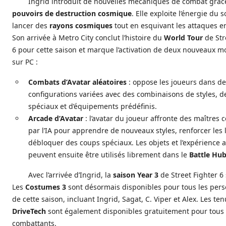
Ingrid introduit de nouvelles mécaniques de combat grâc
pouvoirs de destruction cosmique
. Elle exploite l’énergie du s
lancer des
rayons cosmiques
tout en esquivant les attaques 
Son arrivée à Metro City conclut l’histoire du
World Tour
de Str
6 pour cette saison et marque l’activation de deux nouveaux m
sur PC :
Combats d’Avatar aléatoires
: oppose les joueurs dans de
configurations variées avec des combinaisons de styles, d
spéciaux et d’équipements prédéfinis.
Arcade d’Avatar
: l’avatar du joueur affronte des maîtres 
par l’IA pour apprendre de nouveaux styles, renforcer les l
débloquer des coups spéciaux. Les objets et l’expérience 
peuvent ensuite être utilisés librement dans le
Battle Hu
Avec l’arrivée d’Ingrid, la
saison Year 3
de Street Fighter 6 
Les
Costumes 3
sont désormais disponibles pour tous les per
de cette saison, incluant Ingrid, Sagat, C. Viper et Alex. Les te
DriveTech
sont également disponibles gratuitement pour tous 
combattants.