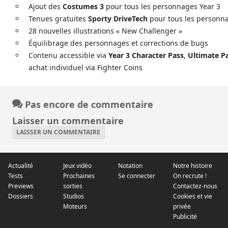
Ajout des
Costumes 3
pour tous les personnages Year 3
Tenues gratuites
Sporty DriveTech
pour tous les personn
28 nouvelles illustrations « New Challenger »
Équilibrage des personnages et corrections de bugs
Contenu accessible via
Year 3 Character Pass
,
Ultimate P
achat individuel via Fighter Coins
Pas encore de commentaire
Laisser un commentaire
LAISSER UN COMMENTAIRE
Actualité
Jeux vidéo
Notation
Notre histoire
Tests
Prochaines
Se connecter
On recrute !
Previews
sorties
Contactez-nous
Dossiers
Studios
Cookies et vie
Moteurs
privée
Publicité