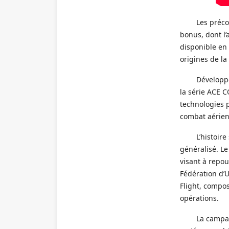
Les préc
bonus, dont l’
disponible en
origines de la
Développé
la série ACE C
technologies p
combat aérien
L’histoir
généralisé. L
visant à repou
Fédération d’U
Flight, compo
opérations.
La campa