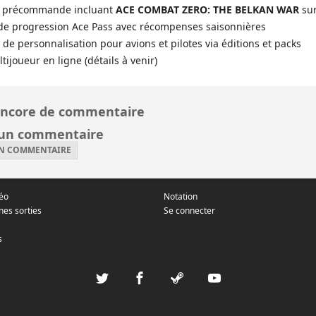
 précommande incluant
ACE COMBAT ZERO: THE BELKAN WAR
sur
de progression Ace Pass avec récompenses saisonnières
de personnalisation pour avions et pilotes via éditions et packs
ijoueur en ligne (détails à venir)
ncore de commentaire
 un commentaire
UN COMMENTAIRE
déo
Notation
nes sorties
Se connecter
s