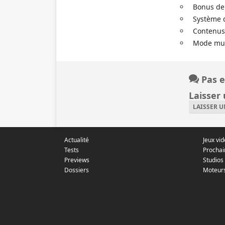
Bonus de
Système 
Contenus 
Mode mult
Pas e
Laisser
LAISSER 
Actualité
Jeux vi
Tests
Prochai
Previews
Studios
Dossiers
Moteur