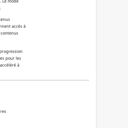
s. Le mode
.
tenus
nnent accès à
s contenus
 progression
es pour les
accéléré à
ires