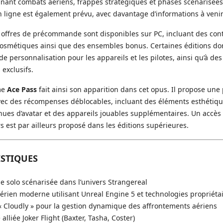
inant combats aériens, frappes stratégiques et phases scénarisée
 ligne est également prévu, avec davantage d’informations à venir
 offres de précommande sont disponibles sur PC, incluant des con
cosmétiques ainsi que des ensembles bonus. Certaines éditions do
e personnalisation pour les appareils et les pilotes, ainsi qu’à de
 exclusifs.
me
Ace Pass
fait ainsi son apparition dans cet opus. Il propose une
vec des récompenses déblocables, incluant des éléments esthétiqu
nues d’avatar et des appareils jouables supplémentaires. Un accès 
rs est par ailleurs proposé dans les éditions supérieures.
ISTIQUES
solo scénarisée dans l’univers Strangereal
rien moderne utilisant Unreal Engine 5 et technologies propriéta
 Cloudly » pour la gestion dynamique des affrontements aériens
 alliée Joker Flight (Baxter, Tasha, Coster)