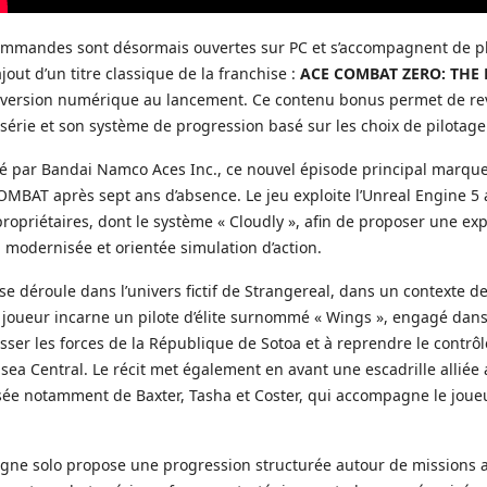
ommandes sont désormais ouvertes sur PC et s’accompagnent de p
ajout d’un titre classique de la franchise :
ACE COMBAT ZERO: THE
 version numérique au lancement. Ce contenu bonus permet de revi
 série et son système de progression basé sur les choix de pilotage
 par Bandai Namco Aces Inc., ce nouvel épisode principal marque
OMBAT après sept ans d’absence. Le jeu exploite l’Unreal Engine 5 
ropriétaires, dont le système « Cloudly », afin de proposer une ex
 modernisée et orientée simulation d’action.
e se déroule dans l’univers fictif de Strangereal, dans un contexte de
e joueur incarne un pilote d’élite surnommé « Wings », engagé dan
sser les forces de la République de Sotoa et à reprendre le contrôl
sea Central. Le récit met également en avant une escadrille alliée
sée notamment de Baxter, Tasha et Coster, qui accompagne le joueu
gne solo propose une progression structurée autour de missions 