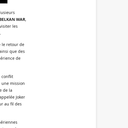
lusieurs
 BELKAN WAR
,
siter les
.
 le retour de
ainsi que des
périence de
 conflit
s une mission
e de la
 appelée Joker
r au fil des
aériennes