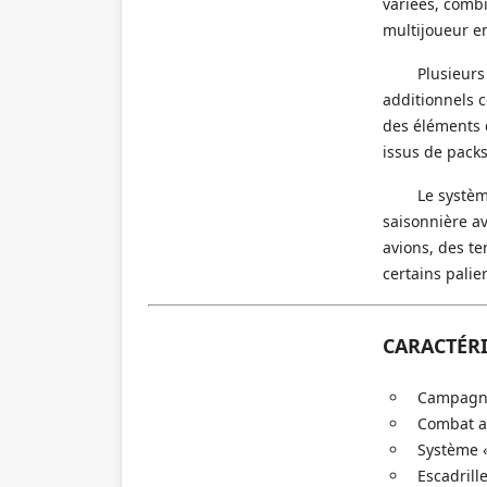
variées, comb
multijoueur en
Plusieurs
additionnels 
des éléments d
issus de packs
Le systè
saisonnière a
avions, des te
certains palie
CARACTÉR
Campagne 
Combat aé
Système «
Escadrille