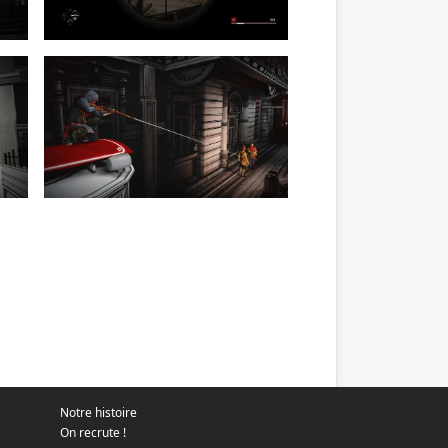
Notre histoire
On recrute !