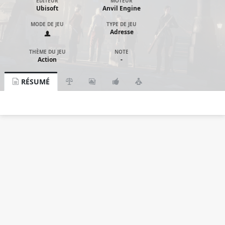
ÉDITEUR
MOTEUR
Ubisoft
Anvil Engine
MODE DE JEU
TYPE DE JEU
Adresse
THÈME DU JEU
NOTE
Action
-
RÉSUMÉ