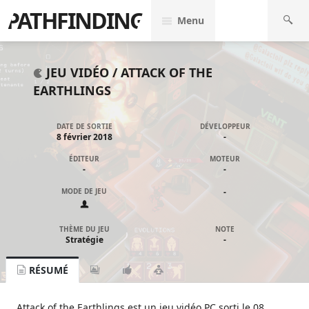
PATHFINDING
Menu
JEU VIDÉO /
ATTACK OF THE
EARTHLINGS
DATE DE SORTIE
DÉVELOPPEUR
8 février 2018
-
ÉDITEUR
MOTEUR
-
-
MODE DE JEU
-
THÈME DU JEU
NOTE
Stratégie
-
RÉSUMÉ
Attack of the Earthlings est un jeu vidéo PC sorti le 08