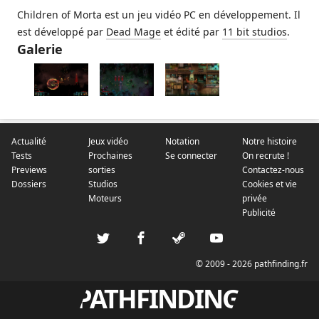
Children of Morta est un jeu vidéo PC en développement. Il
est développé par
Dead Mage
et édité par
11 bit studios
.
Galerie
Actualité
Jeux vidéo
Notation
Notre histoire
Tests
Prochaines
Se connecter
On recrute !
Previews
sorties
Contactez-nous
Dossiers
Studios
Cookies et vie
Moteurs
privée
Publicité
© 2009 - 2026 pathfinding.fr
PATHFINDING