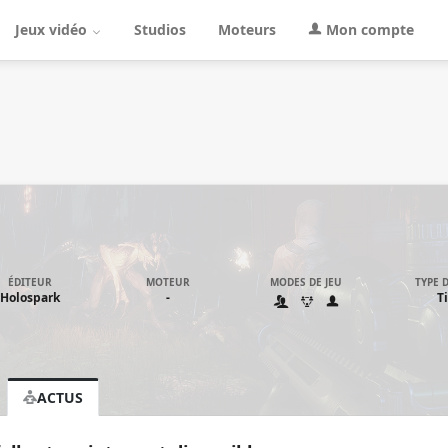
Jeux vidéo
Studios
Moteurs
Mon compte
ÉDITEUR
MOTEUR
MODES DE JEU
TYPE D
Holospark
-
Ti
ACTUS