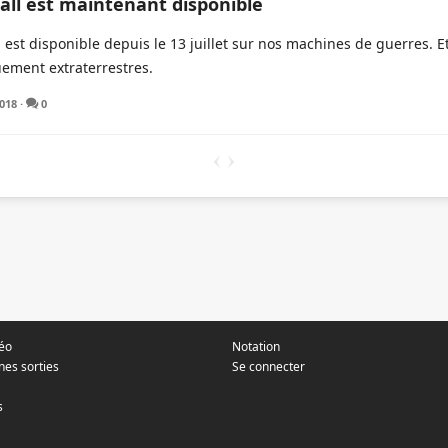
all est maintenant disponible
l est disponible depuis le 13 juillet sur nos machines de guerres. E
ement extraterrestres.
2018
·
0
déo
Notation
nes sorties
Se connecter
s