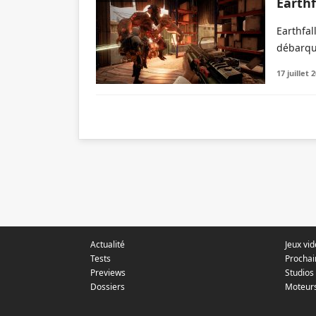
Earthf
Earthfal
débarqu
17 juillet 
Actualité
Jeux vi
Tests
Prochai
Previews
Studios
Dossiers
Moteur