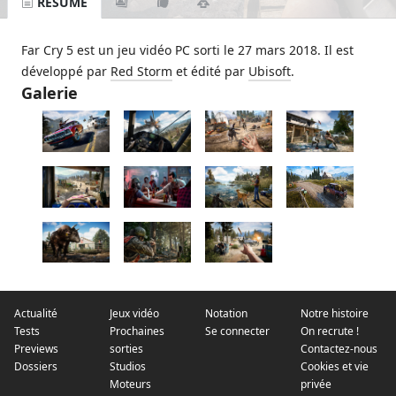
RÉSUMÉ
Far Cry 5 est un jeu vidéo PC sorti le 27 mars 2018. Il est
développé par
Red Storm
et édité par
Ubisoft
.
Galerie
Actualité
Jeux vidéo
Notation
Notre histoire
Tests
Prochaines
Se connecter
On recrute !
Previews
sorties
Contactez-nous
Dossiers
Studios
Cookies et vie
Moteurs
privée