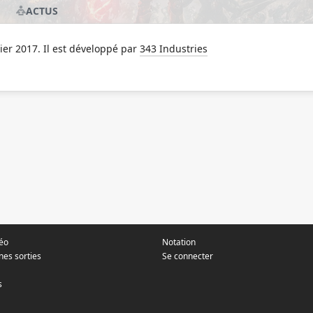
ACTUS
rier 2017. Il est développé par
343 Industries
déo
Notation
nes sorties
Se connecter
s