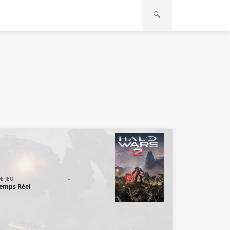
E JEU
-
Temps Réel