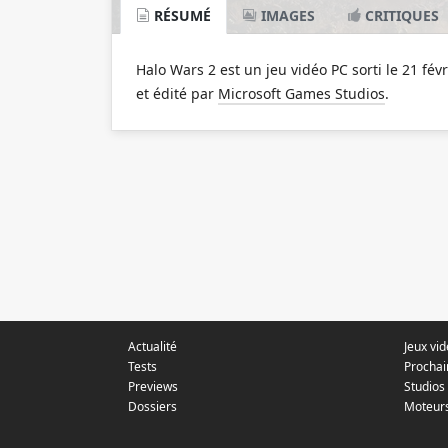
RÉSUMÉ
IMAGES
CRITIQUES
Halo Wars 2 est un jeu vidéo PC sorti le 21 fév
et édité par
Microsoft Games Studios
.
Actualité
Jeux vi
Tests
Prochai
Previews
Studios
Dossiers
Moteur