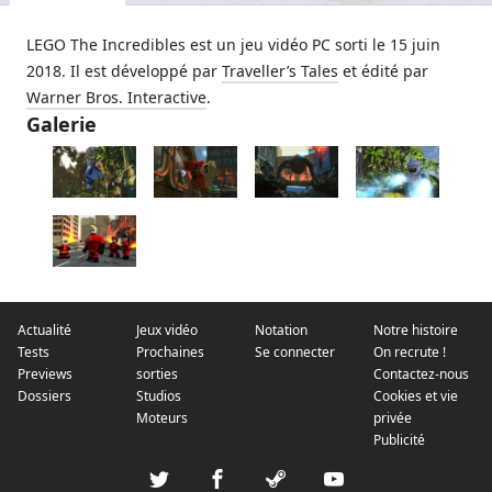
LEGO The Incredibles est un jeu vidéo PC sorti le 15 juin
2018. Il est développé par
Traveller’s Tales
et édité par
Warner Bros. Interactive
.
Galerie
Actualité
Jeux vidéo
Notation
Notre histoire
Tests
Prochaines
Se connecter
On recrute !
Previews
sorties
Contactez-nous
Dossiers
Studios
Cookies et vie
Moteurs
privée
Publicité