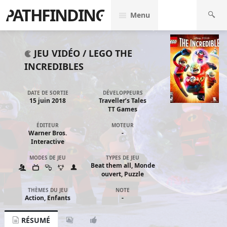
PATHFINDING
Menu
JEU VIDÉO /
LEGO THE
INCREDIBLES
DATE DE SORTIE
DÉVELOPPEURS
15 juin 2018
Traveller’s Tales
TT Games
ÉDITEUR
MOTEUR
Warner Bros.
-
Interactive
MODES DE JEU
TYPES DE JEU
Beat them all, Monde
ouvert, Puzzle
THÈMES DU JEU
NOTE
Action, Enfants
-
RÉSUMÉ