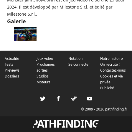
2024. Il est développé par
Milestone S.r.l.
et édité par
Milestone S.r.l.
.
Galerie
Actualité
Jeux vidéo
Notation
Notre histoire
Tests
Prochaines
Se connecter
On recrute !
Previews
sorties
Contactez-nous
Dossiers
Studios
Cookies et vie
Moteurs
privée
Publicité
© 2009 - 2026 pathfinding.fr
PATHFINDING