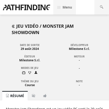
PATHFINDING
Menu
JEU VIDÉO /
MONSTER JAM
SHOWDOWN
DATE DE SORTIE
DÉVELOPPEUR
29 août 2024
Milestone S.r.l.
ÉDITEUR
MOTEUR
Milestone S.r.l.
-
MODES DE JEU
-
THÈME DU JEU
NOTE
Course
-
RÉSUMÉ
Monster Jam Showdown est un jeu vidéo PC sorti le 29 août