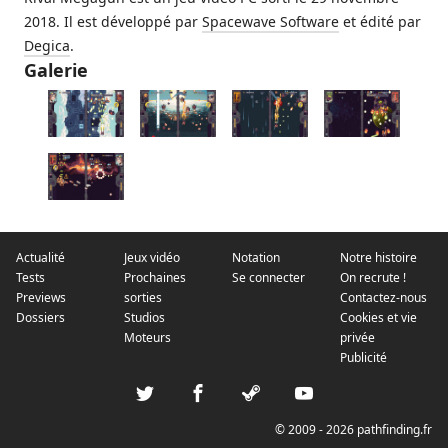
2018. Il est développé par
Spacewave Software
et édité par
Degica
.
Galerie
Actualité
Jeux vidéo
Notation
Notre histoire
Tests
Prochaines
Se connecter
On recrute !
Previews
sorties
Contactez-nous
Dossiers
Studios
Cookies et vie
Moteurs
privée
Publicité
© 2009 - 2026 pathfinding.fr