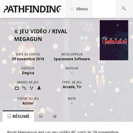
PATHFINDING
Menu
JEU VIDÉO /
RIVAL
MEGAGUN
DATE DE SORTIE
DÉVELOPPEUR
29 novembre 2018
Spacewave Software
ÉDITEUR
MOTEUR
Degica
-
MODES DE JEU
TYPES DE JEU
Arcade, Tir
THÈME DU JEU
NOTE
Action
-
RÉSUMÉ
Rival Megagun est un jeu vidéo PC sorti le 29 novembre