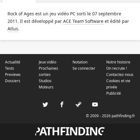
Rock of Ages est un jeu vidéo PC sorti le 07 septembre
2011. Il est développé par
ACE Team Software
et édité par
Atlus
.
Actualité
Jeux vidéo
Notation
Notre histoire
Tests
Prochaines
Se connecter
On recrute !
Previews
sorties
Contactez-nous
Dossiers
Studios
Cookies et vie
Moteurs
privée
Publicité
© 2009 - 2026 pathfinding.fr
PATHFINDING