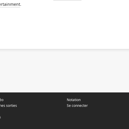
ertainment
.
déo
Notation
nes sorties
Se connecter
s