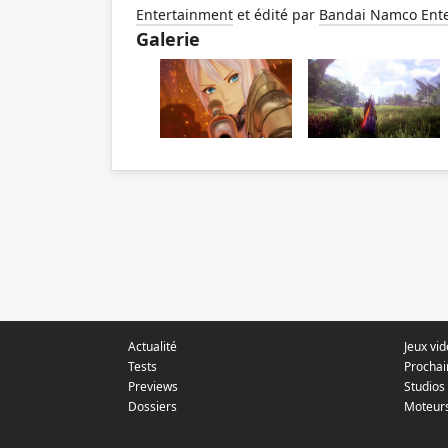
Entertainment
et édité par
Bandai Namco Ent
Galerie
Actualité
Jeux vi
Tests
Prochai
Previews
Studios
Dossiers
Moteur