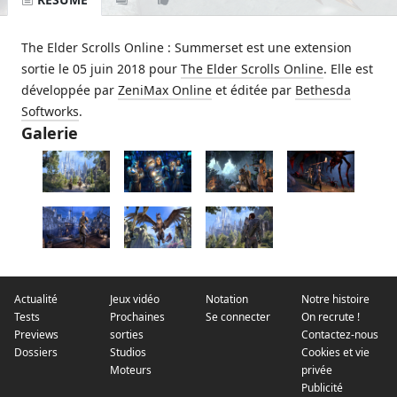
The Elder Scrolls Online : Summerset est une extension
sortie le 05 juin 2018 pour
The Elder Scrolls Online
. Elle est
développée par
ZeniMax Online
et éditée par
Bethesda
Softworks
.
Galerie
Actualité
Jeux vidéo
Notation
Notre histoire
Tests
Prochaines
Se connecter
On recrute !
Previews
sorties
Contactez-nous
Dossiers
Studios
Cookies et vie
Moteurs
privée
Publicité