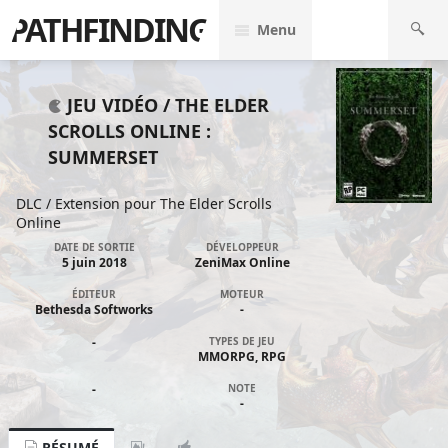
PATHFINDING
Menu
JEU VIDÉO /
THE ELDER
SCROLLS ONLINE :
SUMMERSET
DLC / Extension pour
The Elder Scrolls
Online
DATE DE SORTIE
DÉVELOPPEUR
5 juin 2018
ZeniMax Online
ÉDITEUR
MOTEUR
Bethesda Softworks
-
-
TYPES DE JEU
MMORPG, RPG
-
NOTE
-
RÉSUMÉ