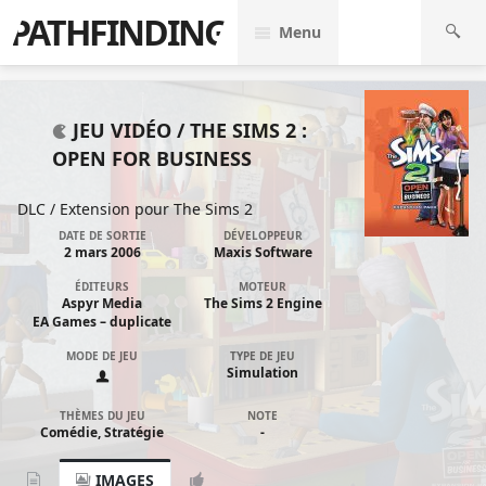
PATHFINDING
Menu
JEU VIDÉO /
THE SIMS 2 :
OPEN FOR BUSINESS
DLC / Extension pour
The Sims 2
DATE DE SORTIE
DÉVELOPPEUR
2 mars 2006
Maxis Software
ÉDITEURS
MOTEUR
Aspyr Media
The Sims 2 Engine
EA Games – duplicate
MODE DE JEU
TYPE DE JEU
Simulation
THÈMES DU JEU
NOTE
Comédie, Stratégie
-
IMAGES