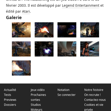
février 2003. Il est développé par
Legend Entertainment
et
édité par
Atari
.
Galerie
Actualité
Jeux vidéo
Notation
Notre histoire
Tests
Prochaines
Se connecter
On recrute !
Previews
sorties
Contactez-nous
Dossiers
Studios
Cookies et vie
Moteurs
privée