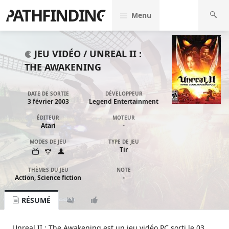
PATHFINDING
Menu
JEU VIDÉO /
UNREAL II :
THE AWAKENING
DATE DE SORTIE
DÉVELOPPEUR
3 février 2003
Legend Entertainment
ÉDITEUR
MOTEUR
Atari
-
MODES DE JEU
TYPE DE JEU
Tir
THÈMES DU JEU
NOTE
Action, Science fiction
-
RÉSUMÉ
Unreal II : The Awakening est un jeu vidéo PC sorti le 03