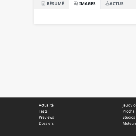
RÉSUMÉ
IMAGES
ACTUS
Actualité
Jeux vi
Tests
Prochai
Previews
Studios
Dossiers
Moteur