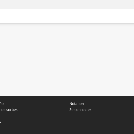
déo
Notation
nes sorties
Se connecter
s