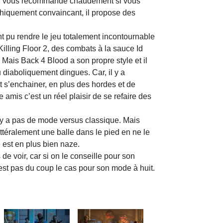
’on vous recommande chaudement si vous
phiquement convaincant, il propose des
nt pu rendre le jeu totalement incontournable
ling Floor 2, des combats à la sauce Id
 Mais Back 4 Blood a son propre style et il
diaboliquement dingues. Car, il y a
 s’enchainer, en plus des hordes et de
e amis c’est un réel plaisir de se refaire des
 n’y a pas de mode versus classique. Mais
ttéralement une balle dans le pied en ne le
 est en plus bien naze.
de voir, car si on le conseille pour son
est pas du coup le cas pour son mode à huit.