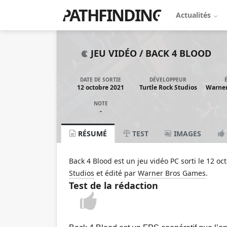
PATHFINDING
Actualités
JEU VIDÉO /
BACK 4 BLOOD
DATE DE SORTIE
DÉVELOPPEUR
12 octobre 2021
Turtle Rock Studios
Warner
NOTE
-
RÉSUMÉ
TEST
IMAGES
Back 4 Blood est un jeu vidéo PC sorti le 12 oc
Studios
et édité par
Warner Bros Games
.
Test de la rédaction