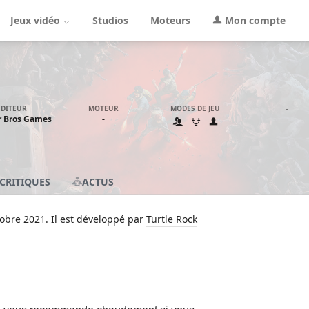
Jeux vidéo
Studios
Moteurs
Mon compte
ÉDITEUR
MOTEUR
MODES DE JEU
-
 Bros Games
-
CRITIQUES
ACTUS
tobre 2021. Il est développé par
Turtle Rock