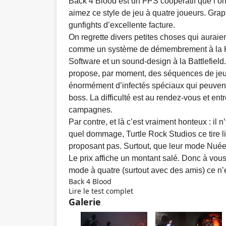
Back 4 Blood est un FPS coopératif que l
aimez ce style de jeu à quatre joueurs. Gra
gunfights d’excellente facture.
On regrette divers petites choses qui auraie
comme un système de démembrement à la Kil
Software et un sound-design à la Battlefield.
propose, par moment, des séquences de jeu 
énormément d’infectés spéciaux qui peuvent
boss. La difficulté est au rendez-vous et entr
campagnes.
Par contre, et là c’est vraiment honteux : il
quel dommage, Turtle Rock Studios ce tire li
proposant pas. Surtout, que leur mode Nuée
Le prix affiche un montant salé. Donc à vous 
mode à quatre (surtout avec des amis) ce n’
Back 4 Blood
Lire le test complet
Galerie