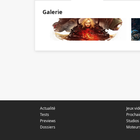
Galerie
Actualité
Jeux vi
Tests
Prochai
Previews
Studios
Dossiers
Moteur