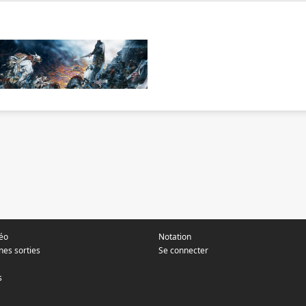
déo
Notation
nes sorties
Se connecter
s