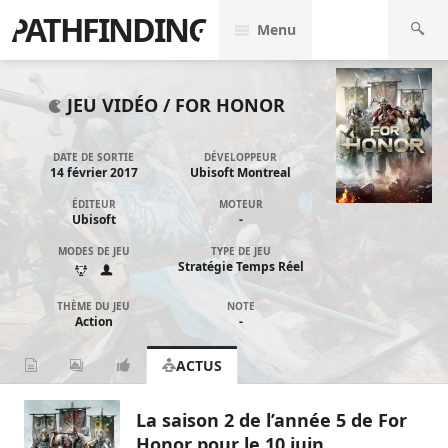
PATHFINDING
Menu
JEU VIDÉO /
FOR HONOR
DATE DE SORTIE
DÉVELOPPEUR
14 février 2017
Ubisoft Montreal
ÉDITEUR
MOTEUR
Ubisoft
-
MODES DE JEU
TYPE DE JEU
Stratégie Temps Réel
THÈME DU JEU
NOTE
Action
-
ACTUS
La saison 2 de l’année 5 de For
Honor pour le 10 juin