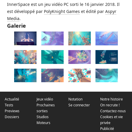
InnerSpace est un jeu vidéo PC sorti le 16 janvier 2018. Il
est développé par
PolyKnight Games
et édité par
Aspyr
Media
.
Galerie
Actualité
Jeux vidéo
Notation
Notre histoire
Tests
Prochaines
Se connecter
On recrute !
Previews
sorties
Contactez-nous
Dossiers
Studios
Cookies et vie
Moteurs
privée
Publicité