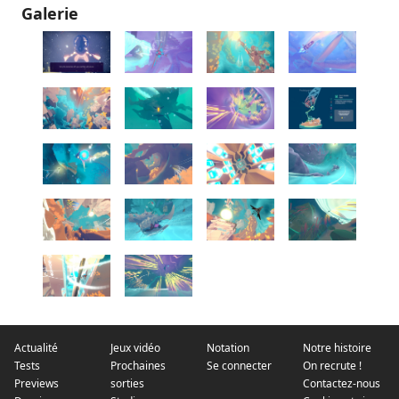
Galerie
Actualité
Jeux vidéo
Notation
Notre histoire
Tests
Prochaines
Se connecter
On recrute !
Previews
sorties
Contactez-nous