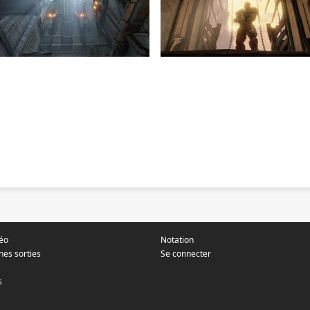
déo
Notation
nes sorties
Se connecter
s