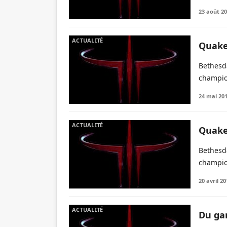
23 août 2
ACTUALITÉ
Quake
Bethesda
champio
24 mai 20
ACTUALITÉ
Quake
Bethesda
champio
20 avril 20
ACTUALITÉ
Du ga