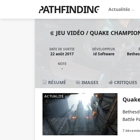
PATHFINDING
Actualités
JEU VIDÉO /
QUAKE CHAMPIO
DATE DE SORTIE
DÉVELOPPEUR
22 août 2017
id Software
Bethes
NOTE
-
RÉSUMÉ
IMAGES
CRITIQUES
ACTUALITÉ
Quake
Bethesd
Battle P
7 décembr