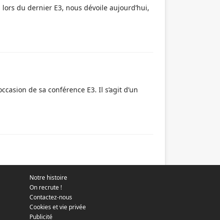
rs du dernier E3, nous dévoile aujourd’hui,
asion de sa conférence E3. Il s’agit d’un
Notre histoire
On recrute !
Contactez-nous
Cookies et vie privée
Publicité