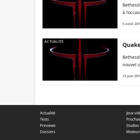
Bethesd
à l’occa
5 août 20
ACTUALITÉ
Quake
Bethesda
nouvel o
13 juin 20
Actualité
Jeux vi
Tests
Prochai
Previews
Studios
Dossiers
Moteur