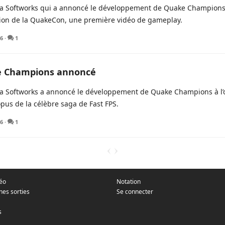
a Softworks qui a annoncé le développement de Quake Champions lo
sion de la QuakeCon, une première vidéo de gameplay.
16
·
1
 Champions annoncé
 Softworks a annoncé le développement de Quake Champions à l’occ
pus de la célèbre saga de Fast FPS.
16
·
1
déo
Notation
nes sorties
Se connecter
s