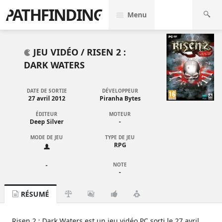
PATHFINDING
Menu
JEU VIDÉO /
RISEN 2 :
DARK WATERS
DATE DE SORTIE
DÉVELOPPEUR
27 avril 2012
Piranha Bytes
ÉDITEUR
MOTEUR
Deep Silver
-
MODE DE JEU
TYPE DE JEU
RPG
-
NOTE
-
RÉSUMÉ
Risen 2 : Dark Waters est un jeu vidéo PC sorti le 27 avril