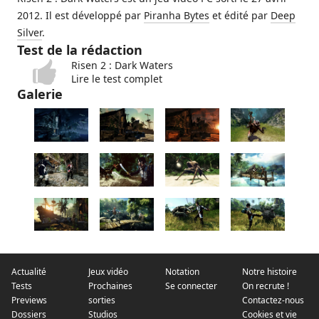
2012. Il est développé par
Piranha Bytes
et édité par
Deep
Silver
.
Test de la rédaction
Risen 2 : Dark Waters
Lire le test complet
Galerie
Actualité
Jeux vidéo
Notation
Notre histoire
Tests
Prochaines
Se connecter
On recrute !
Previews
sorties
Contactez-nous
Dossiers
Studios
Cookies et vie