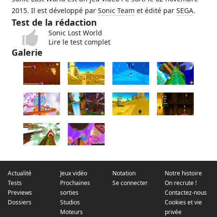
2015. Il est développé par
Sonic Team
et édité par
SEGA
.
Test de la rédaction
Sonic Lost World
Lire le test complet
Galerie
Actualité
Jeux vidéo
Notation
Notre histoire
Tests
Prochaines
Se connecter
On recrute !
Previews
sorties
Contactez-nous
Dossiers
Studios
Cookies et vie
Moteurs
privée