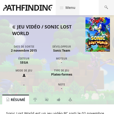
PATHFINDING
Menu
JEU VIDÉO /
SONIC LOST
WORLD
DATE DE SORTIE
DÉVELOPPEUR
2 novembre 2015
Sonic Team
ÉDITEUR
MOTEUR
SEGA
-
MODE DE JEU
TYPE DE JEU
Plates-formes
-
NOTE
-
RÉSUMÉ
Sonic Lost World est un jeu vidéo PC sorti le 02 novembre