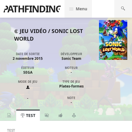
PATHFINDING
Menu
JEU VIDÉO /
SONIC LOST
WORLD
DATE DE SORTIE
DÉVELOPPEUR
2 novembre 2015
Sonic Team
ÉDITEUR
MOTEUR
SEGA
-
MODE DE JEU
TYPE DE JEU
Plates-formes
-
NOTE
-
TEST
TEST