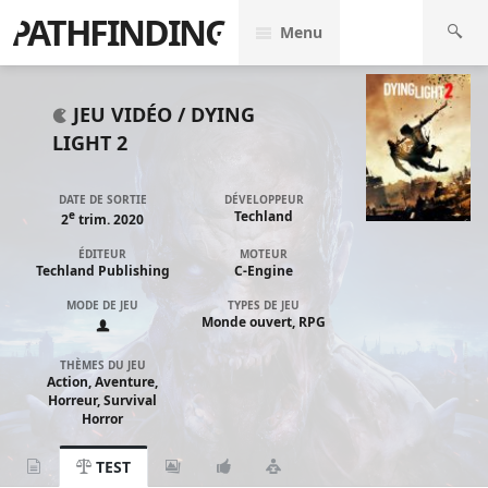
PATHFINDING
Menu
JEU VIDÉO /
DYING
LIGHT 2
DATE DE SORTIE
DÉVELOPPEUR
e
Techland
2
trim. 2020
ÉDITEUR
MOTEUR
Techland Publishing
C-Engine
MODE DE JEU
TYPES DE JEU
Monde ouvert, RPG
THÈMES DU JEU
Action, Aventure,
Horreur, Survival
Horror
TEST