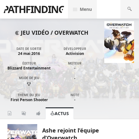
PATHFINDING
Menu
JEU VIDÉO /
OVERWATCH
DATE DE SORTIE
DÉVELOPPEUR
24 mai 2016
Activision
ÉDITEUR
MOTEUR
Blizzard Entertainment
-
MODE DE JEU
-
THÈME DU JEU
NOTE
First Person Shooter
-
ACTUS
Ashe rejoint l’équipe
d’Overwatch