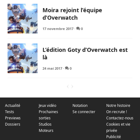
Moira rejoint l’équipe
d’Overwatch
17 novembre 2017
·
0
L’édition Goty d’Overwatch est
là
24 mai 2017
·
0
Actualité
Jeux vidéo
Notation
Notre histoire
Tests
Prochaines
Se connecter
On recrute !
Previews
sorties
Contactez-nous
Dossiers
Studios
Cookies et vie
Moteurs
privée
Publicité