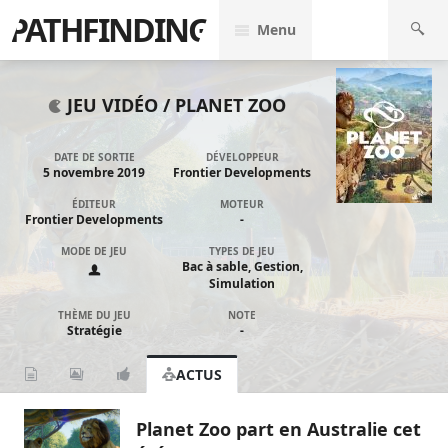
PATHFINDING
Menu
JEU VIDÉO /
PLANET ZOO
DATE DE SORTIE
DÉVELOPPEUR
5 novembre 2019
Frontier Developments
ÉDITEUR
MOTEUR
Frontier Developments
-
MODE DE JEU
TYPES DE JEU
Bac à sable, Gestion,
Simulation
THÈME DU JEU
NOTE
Stratégie
-
ACTUS
Planet Zoo part en Australie cet