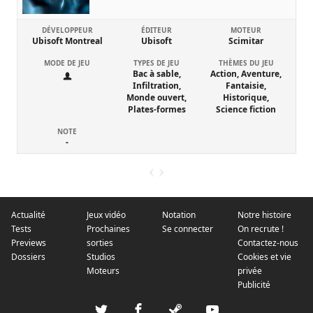
DÉVELOPPEUR
ÉDITEUR
MOTEUR
Ubisoft Montreal
Ubisoft
Scimitar
MODE DE JEU
TYPES DE JEU
THÈMES DU JEU
Bac à sable,
Action, Aventure,
Infiltration,
Fantaisie,
Monde ouvert,
Historique,
Plates-formes
Science fiction
NOTE
-
Actualité
Jeux vidéo
Notation
Notre histoire
Tests
Prochaines
Se connecter
On recrute !
Previews
sorties
Contactez-nous
Dossiers
Studios
Cookies et vie
Moteurs
privée
Publicité